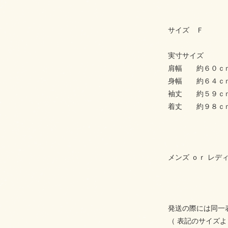
サイズ Ｆ
実寸サイズ
肩幅 約６０ｃ
身幅 約６４ｃ
袖丈 約５９ｃ
着丈 約９８ｃ
メンズ ｏｒ レデ
発送の際には同一
（ 表記のサイズ