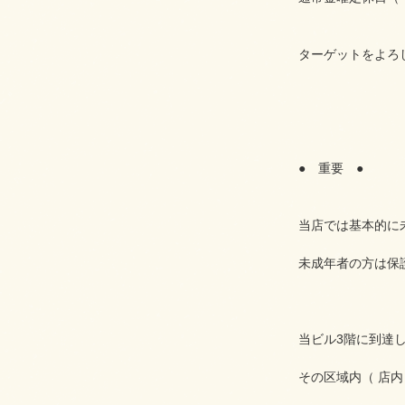
ターゲットをよろし
● 重要 ●
当店では基本的に
未成年者の方は保
当ビル3階に到達
その区域内（ 店