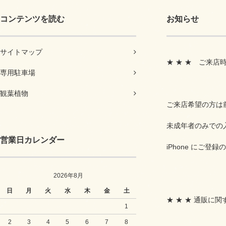
コンテンツを読む
お知らせ
サイトマップ
★ ★ ★ ご来店
専用駐車場
観葉植物
ご来店希望の方は
未成年者のみでの
営業日カレンダー
iPhone にご
2026年8月
日
月
火
水
木
金
土
★ ★ ★ 通販に関
1
2
3
4
5
6
7
8