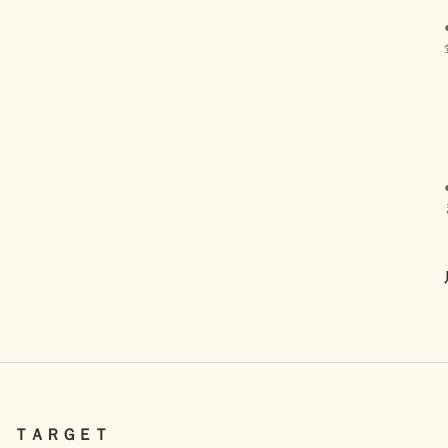
ＴＡＲＧＥＴ