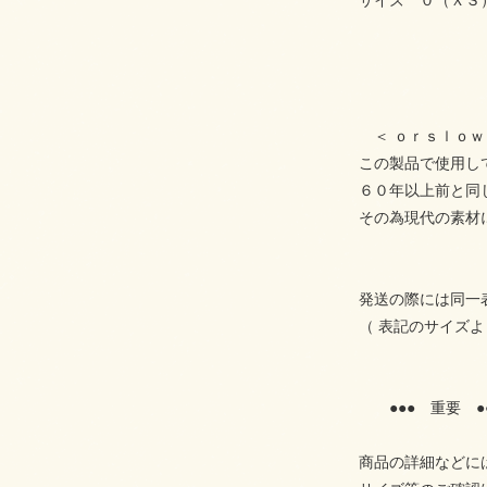
サイズ ０（ＸＳ
＜ ｏｒｓｌｏｗ
この製品で使用し
６０年以上前と同
その為現代の素材
発送の際には同一
（ 表記のサイズ
●●● 重要 ●
商品の詳細などに