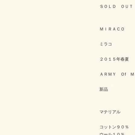
ＳＯＬＤ ＯＵＴ
ＭＩＲＡＣＯ
ミラコ
２０１５年春夏
ＡＲＭＹ Ｏf 
新品
マテリアル
コットン９０％
ウール１０％