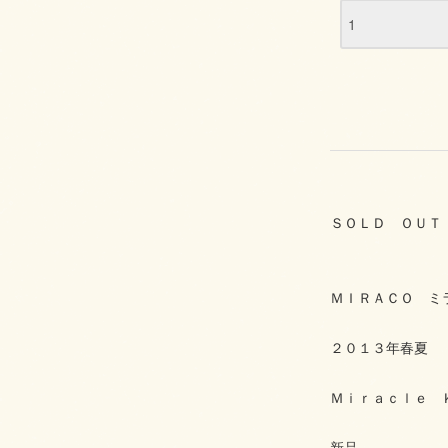
ＳＯＬＤ ＯＵＴ
ＭＩＲＡＣＯ ミ
２０１３年春夏
Ｍｉｒａｃｌｅ 