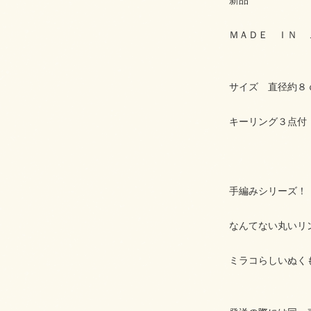
新品
ＭＡＤＥ ＩＮ 
サイズ 直径約８
キーリング３点付
手編みシリーズ！
なんてない丸いリ
ミラコらしいぬく